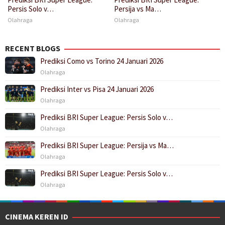
Persis Solo v…
Persija vs Ma…
Olahraga
Olahraga
RECENT BLOGS
Prediksi Como vs Torino 24 Januari 2026
Olahraga
Prediksi Inter vs Pisa 24 Januari 2026
Olahraga
Prediksi BRI Super League: Persis Solo v…
Olahraga
Prediksi BRI Super League: Persija vs Ma…
Olahraga
Prediksi BRI Super League: Persis Solo v…
Olahraga
CINEMA KEREN ID