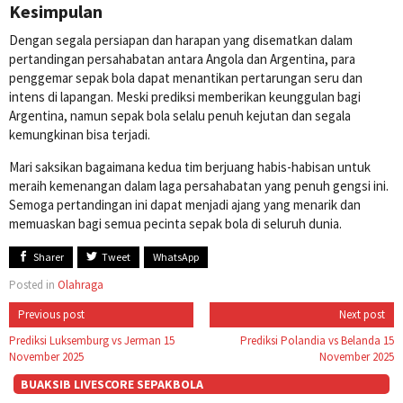
Kesimpulan
Dengan segala persiapan dan harapan yang disematkan dalam
pertandingan persahabatan antara Angola dan Argentina, para
penggemar sepak bola dapat menantikan pertarungan seru dan
intens di lapangan. Meski prediksi memberikan keunggulan bagi
Argentina, namun sepak bola selalu penuh kejutan dan segala
kemungkinan bisa terjadi.
Mari saksikan bagaimana kedua tim berjuang habis-habisan untuk
meraih kemenangan dalam laga persahabatan yang penuh gengsi ini.
Semoga pertandingan ini dapat menjadi ajang yang menarik dan
memuaskan bagi semua pecinta sepak bola di seluruh dunia.
Sharer
Tweet
WhatsApp
Posted in
Olahraga
Post
Previous post
Next post
navigation
Prediksi Luksemburg vs Jerman 15
Prediksi Polandia vs Belanda 15
November 2025
November 2025
BUAKSIB LIVESCORE SEPAKBOLA