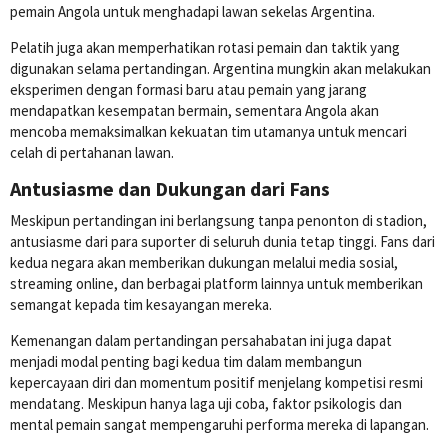
pemain Angola untuk menghadapi lawan sekelas Argentina.
Pelatih juga akan memperhatikan rotasi pemain dan taktik yang
digunakan selama pertandingan. Argentina mungkin akan melakukan
eksperimen dengan formasi baru atau pemain yang jarang
mendapatkan kesempatan bermain, sementara Angola akan
mencoba memaksimalkan kekuatan tim utamanya untuk mencari
celah di pertahanan lawan.
Antusiasme dan Dukungan dari Fans
Meskipun pertandingan ini berlangsung tanpa penonton di stadion,
antusiasme dari para suporter di seluruh dunia tetap tinggi. Fans dari
kedua negara akan memberikan dukungan melalui media sosial,
streaming online, dan berbagai platform lainnya untuk memberikan
semangat kepada tim kesayangan mereka.
Kemenangan dalam pertandingan persahabatan ini juga dapat
menjadi modal penting bagi kedua tim dalam membangun
kepercayaan diri dan momentum positif menjelang kompetisi resmi
mendatang. Meskipun hanya laga uji coba, faktor psikologis dan
mental pemain sangat mempengaruhi performa mereka di lapangan.