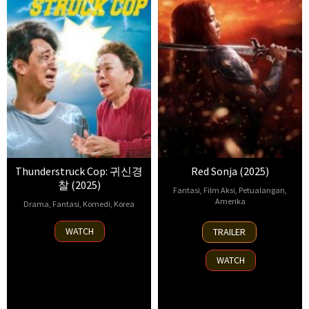
Thunderstruck Cop: 귀신경
Red Sonja (2025)
찰 (2025)
Fantasi
,
Film Aksi
,
Petualangan
,
Amerika
Drama
,
Fantasi
,
Komedi
,
Korea
31
Danica
24
Kim
WATCH
TRAILER
Jul
Davis
,
Jan
Young-
2025
MJ
2025
jun
WATCH
Bassett