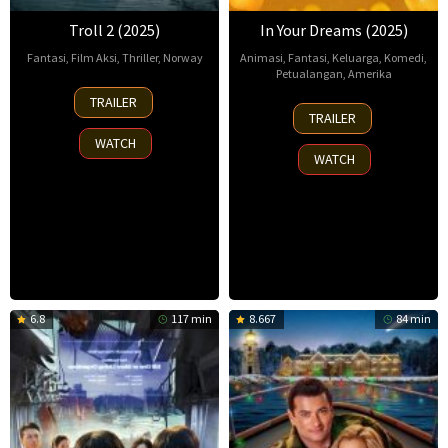
Troll 2 (2025)
In Your Dreams (2025)
Fantasi
,
Film Aksi
,
Thriller
,
Norway
Animasi
,
Fantasi
,
Keluarga
,
Komedi
,
Petualangan
,
Amerika
30
Marcell
TRAILER
7
Alex
Nov
Bajor
,
TRAILER
Nov
Woo
,
2025
Roar
WATCH
2025
Erik
Uthaug
WATCH
Benson
6.8
117 min
8.667
84 min