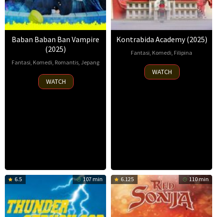
Baban Baban Ban Vampire
Kontrabida Academy (2025)
(2025)
Fantasi
,
Komedi
,
Filipina
Fantasi
,
Komedi
,
Romantis
,
Jepang
10
Chris
WATCH
4
Shinji
Sep
Martinez
WATCH
Jul
Hamasaki
2025
2025
6.5
107 min
6.125
110 min