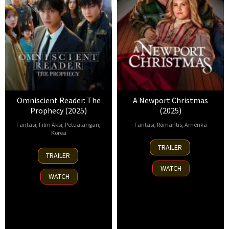
Omniscient Reader: The
A Newport Christmas
Prophecy (2025)
(2025)
Fantasi
,
Film Aksi
,
Petualangan
,
Fantasi
,
Romantis
,
Amerika
Korea
2
Dustin
TRAILER
23
Kim
Nov
Rikert
TRAILER
Jul
Byung-
2025
WATCH
2025
woo
WATCH