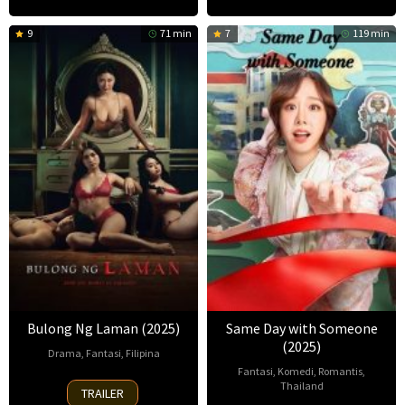
9
71 min
7
119 min
Bulong Ng Laman (2025)
Same Day with Someone
(2025)
Drama
,
Fantasi
,
Filipina
Fantasi
,
Komedi
,
Romantis
,
2
Tootoots
Thailand
TRAILER
Sep
Leyesa