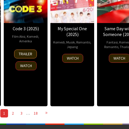
Code 3 (2025)
My Special One
Same Day wi
(2025)
Someone (20
Film Aksi
,
Komedi
,
Amerika
Komedi
,
Musik
,
Romantis
,
Fantasi
,
Komed
Jepang
Romantis
,
Thail
12
Christopher
TRAILER
20
Ayato
18
Rang
Sep
Leone
WATCH
WATCH
Jun
Matsuda
,
Sep
Akar
2025
WATCH
2025
Hidemitsu
2025
Ratik
Miyamoto
Sorns
Sura
Kuna
Yany
Kuru
1
2
3
…
18