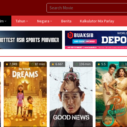
ilm
Tahun
Negara
Berita
Kalkulator Mix Parlay
7.049
87 min
6.667
136 min
5.5
1