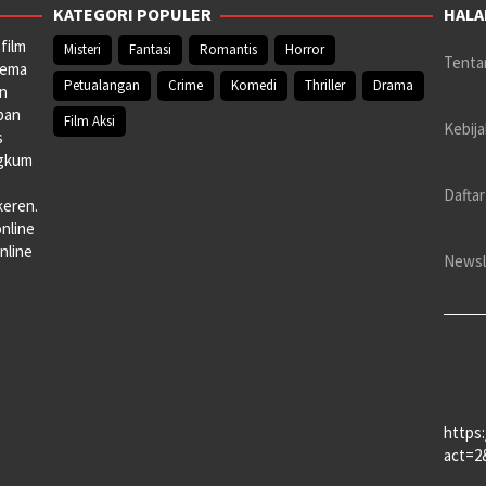
KATEGORI POPULER
HALA
film
Misteri
Fantasi
Romantis
Horror
Tenta
nema
Petualangan
Crime
Komedi
Thriller
Drama
an
pan
Film Aksi
Kebija
s
ngkum
Daftar
keren.
online
nline
Newsl
https
act=2