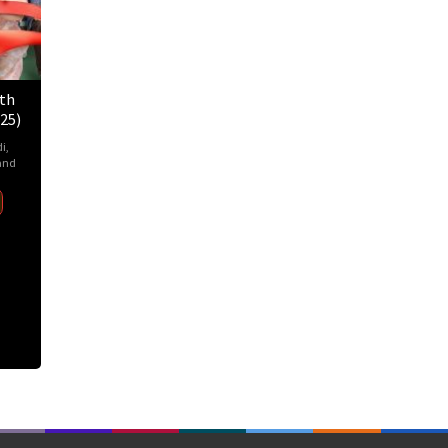
th
25)
i
,
and
sima
awiwat
,
an
in
,
pong
rattanapruk
,
ong
aungkoul