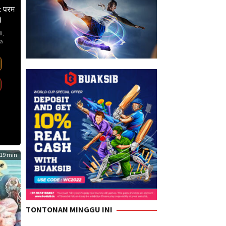
: परम
)
i
,
ia
ar
a
,
kh
an
19 min
TONTONAN MINGGU INI