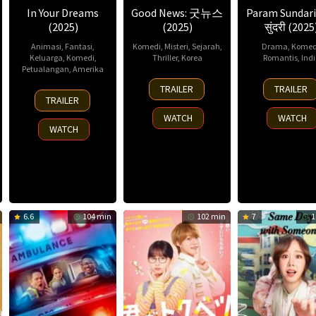
In Your Dreams
Good News: 굿뉴스
Param Sundari
(2025)
(2025)
सुंदरी (2025
Animasi
,
Fantasi
,
Komedi
,
Misteri
,
Sejarah
,
Drama
,
Komed
Keluarga
,
Komedi
,
Thriller
,
Korea
Romantis
,
Ind
Petualangan
,
Amerika
5
Byun
29
Tush
TRAILER
TRAILER
7
Alex
Sep
Sung-
Aug
Jalot
TRAILER
Nov
Woo
,
2025
hyun
,
2025
Vaisa
WATCH
WATCH
2025
Erik
Choi
Vijay
WATCH
Benson
Cha-
won
6.6
104 min
102 min
7
1
n