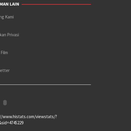
MAN LAIN
ng Kami
kan Privasi
 Film
etter
://www.histats.com/viewstats/?
&sid=4745229