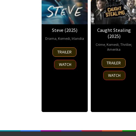
Steve (2025)
Caught Stealing
(2025)
Drama
,
Komedi
,
Irlandia
Crime
,
Komedi
,
Thriller
,
19
Daire
Amerika
TRAILER
Sep
Glynn
,
26
Alex
2025
Tim
TRAILER
WATCH
Aug
Scricco
,
Mielants
2025
Alexandra
WATCH
Torterotot
,
Brian
Machleit
,
Darren
Aronofsky
,
Jeremy
Dawson
,
Peter
Thorell