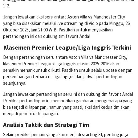
1-2.
Jangan lewatkan aksi seru antara Aston Villa vs Manchester City
yang bisa disaksikan melalui live streaming di Vidio pada Minggu, 26
Oktober 2025, jam 21.00 WIB. Pastikan untuk menyaksikan
pertandingan ini dan dukung tim favorit Anda!
Klasemen Premier League/Liga Inggris Terkini
Dengan pertandingan seru antara Aston Villa vs Manchester City,
klasemen Premier League/Liga Inggris musim 2025-2026 akan
semakin menarik untuk diikuti. Pastikan untuk selalu update dengan
perkembangan terbaru di Liga Inggris dan jadwal pertandingan
selanjutnya.
Jangan lewatkan pertandingan seru ini dan dukung tim favorit Anda!
Prediksi pertandingan ini memberikan gambaran mengenai apa yang
bisa terjadi di lapangan, namun yang pasti, aksi dari kedua tim akan
menjadi penentu di lapangan.
Analisis Taktik dan Strategi Tim
Selain prediksi pemain yang akan menjadi starting XI, penting juga