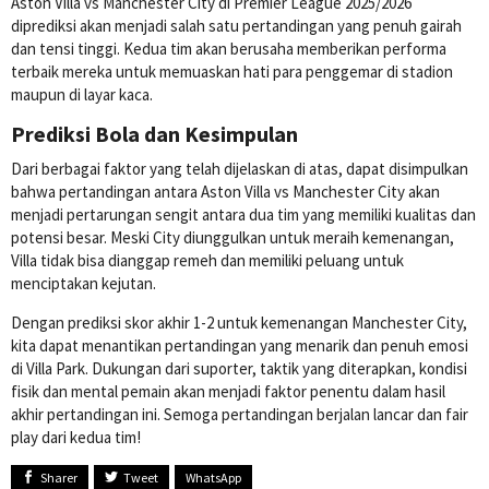
Aston Villa vs Manchester City di Premier League 2025/2026
diprediksi akan menjadi salah satu pertandingan yang penuh gairah
dan tensi tinggi. Kedua tim akan berusaha memberikan performa
terbaik mereka untuk memuaskan hati para penggemar di stadion
maupun di layar kaca.
Prediksi Bola dan Kesimpulan
Dari berbagai faktor yang telah dijelaskan di atas, dapat disimpulkan
bahwa pertandingan antara Aston Villa vs Manchester City akan
menjadi pertarungan sengit antara dua tim yang memiliki kualitas dan
potensi besar. Meski City diunggulkan untuk meraih kemenangan,
Villa tidak bisa dianggap remeh dan memiliki peluang untuk
menciptakan kejutan.
Dengan prediksi skor akhir 1-2 untuk kemenangan Manchester City,
kita dapat menantikan pertandingan yang menarik dan penuh emosi
di Villa Park. Dukungan dari suporter, taktik yang diterapkan, kondisi
fisik dan mental pemain akan menjadi faktor penentu dalam hasil
akhir pertandingan ini. Semoga pertandingan berjalan lancar dan fair
play dari kedua tim!
Sharer
Tweet
WhatsApp