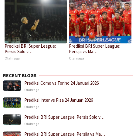
Prediksi BRI Super League:
Prediksi BRI Super League:
Persis Solo v…
Persija vs Ma…
Olahraga
Olahraga
RECENT BLOGS
Prediksi Como vs Torino 24 Januari 2026
Olahraga
Prediksi Inter vs Pisa 24 Januari 2026
Olahraga
Prediksi BRI Super League: Persis Solo v…
Olahraga
Prediksi BRI Super League: Persija vs Ma…