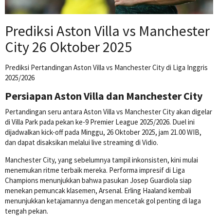
Prediksi Aston Villa vs Manchester
City 26 Oktober 2025
Prediksi Pertandingan Aston Villa vs Manchester City di Liga Inggris
2025/2026
Persiapan Aston Villa dan Manchester City
Pertandingan seru antara Aston Villa vs Manchester City akan digelar
di Villa Park pada pekan ke-9 Premier League 2025/2026. Duel ini
dijadwalkan kick-off pada Minggu, 26 Oktober 2025, jam 21.00 WIB,
dan dapat disaksikan melalui live streaming di Vidio.
Manchester City, yang sebelumnya tampil inkonsisten, kini mulai
menemukan ritme terbaik mereka. Performa impresif di Liga
Champions menunjukkan bahwa pasukan Josep Guardiola siap
menekan pemuncak klasemen, Arsenal. Erling Haaland kembali
menunjukkan ketajamannya dengan mencetak gol penting di laga
tengah pekan.