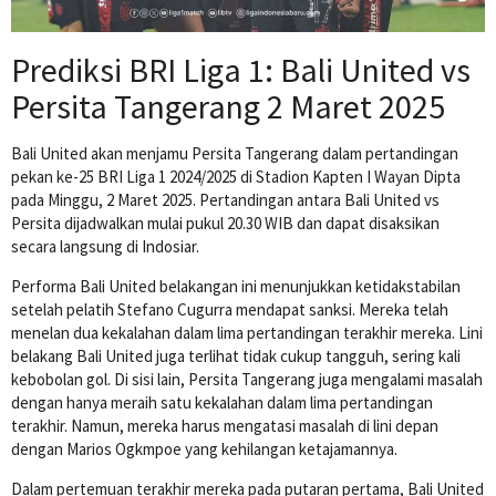
Prediksi BRI Liga 1: Bali United vs
Persita Tangerang 2 Maret 2025
Bali United akan menjamu Persita Tangerang dalam pertandingan
pekan ke-25 BRI Liga 1 2024/2025 di Stadion Kapten I Wayan Dipta
pada Minggu, 2 Maret 2025. Pertandingan antara Bali United vs
Persita dijadwalkan mulai pukul 20.30 WIB dan dapat disaksikan
secara langsung di Indosiar.
Performa Bali United belakangan ini menunjukkan ketidakstabilan
setelah pelatih Stefano Cugurra mendapat sanksi. Mereka telah
menelan dua kekalahan dalam lima pertandingan terakhir mereka. Lini
belakang Bali United juga terlihat tidak cukup tangguh, sering kali
kebobolan gol. Di sisi lain, Persita Tangerang juga mengalami masalah
dengan hanya meraih satu kekalahan dalam lima pertandingan
terakhir. Namun, mereka harus mengatasi masalah di lini depan
dengan Marios Ogkmpoe yang kehilangan ketajamannya.
Dalam pertemuan terakhir mereka pada putaran pertama, Bali United