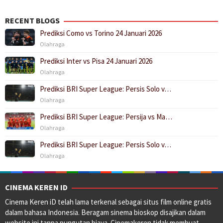
RECENT BLOGS
Prediksi Como vs Torino 24 Januari 2026
Olahraga
Prediksi Inter vs Pisa 24 Januari 2026
Olahraga
Prediksi BRI Super League: Persis Solo v…
Olahraga
Prediksi BRI Super League: Persija vs Ma…
Olahraga
Prediksi BRI Super League: Persis Solo v…
Olahraga
CINEMA KEREN ID
Cinema Keren iD telah lama terkenal sebagai situs film online gratis
dalam bahasa Indonesia. Beragam sinema bioskop disajikan dalam
website ini tanpa pungutan biaya. Cinemakeren tidak membuat,