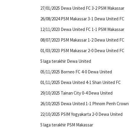
27/01/2025 Dewa United FC 3-2 PSM Makassar
26/08/2024 PSM Makassar 3-1 Dewa United FC
12/11/2023 Dewa United FC 1-1 PSM Makassar
08/07/2023 PSM Makassar 1-2 Dewa United FC
01/03/2023 PSM Makassar 2-0 Dewa United FC
5 laga terakhir Dewa United
05/11/2025 Borneo FC 4-0 Dewa United
01/11/2025 Dewa United 4-1 Shan United FC
29/10/2025 Tainan City 0-4 Dewa United
26/10/2025 Dewa United 1-1 Phnom Penh Crown
22/10/2025 PSIM Yogyakarta 2-0 Dewa United
5 laga terakhir PSM Makassar