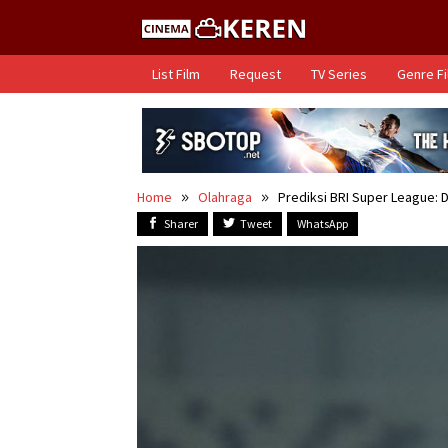
Skip
to
content
List Film
Request
TV Series
Genre F
Home
Olahraga
Prediksi BRI Super League:
Sharer
Tweet
WhatsApp