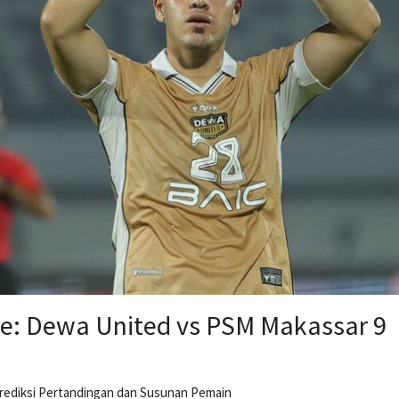
ue: Dewa United vs PSM Makassar 9
Prediksi Pertandingan dan Susunan Pemain