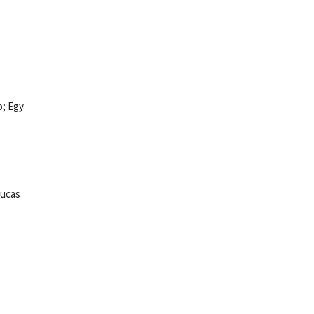
o; Egy
Lucas