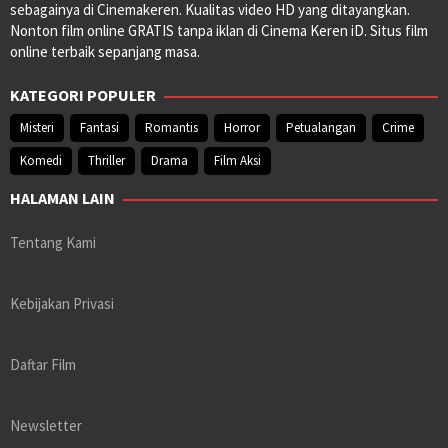
sebagainya di Cinemakeren. Kualitas video HD yang ditayangkan.
Nonton film online GRATIS tanpa iklan di Cinema Keren iD. Situs film
online terbaik sepanjang masa.
KATEGORI POPULER
Misteri
Fantasi
Romantis
Horror
Petualangan
Crime
Komedi
Thriller
Drama
Film Aksi
HALAMAN LAIN
Tentang Kami
Kebijakan Privasi
Daftar Film
Newsletter