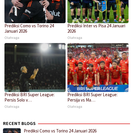
Prediksi Como vs Torino 24
Prediksi Inter vs Pisa 24 Januari
Januari 2026
2026
Olahraga
Olahraga
Prediksi BRI Super League:
Prediksi BRI Super League:
Persis Solo v…
Persija vs Ma…
Olahraga
Olahraga
RECENT BLOGS
Prediksi Como vs Torino 24 Januari 2026