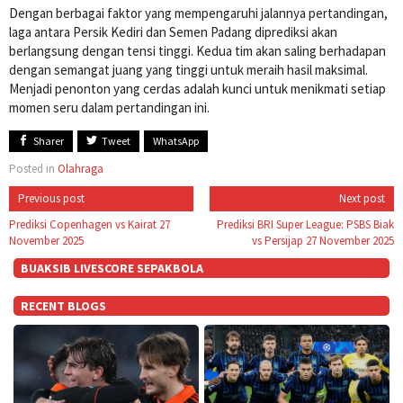
Dengan berbagai faktor yang mempengaruhi jalannya pertandingan,
laga antara Persik Kediri dan Semen Padang diprediksi akan
berlangsung dengan tensi tinggi. Kedua tim akan saling berhadapan
dengan semangat juang yang tinggi untuk meraih hasil maksimal.
Menjadi penonton yang cerdas adalah kunci untuk menikmati setiap
momen seru dalam pertandingan ini.
Sharer
Tweet
WhatsApp
Posted in
Olahraga
Post
Previous post
Next post
navigation
Prediksi Copenhagen vs Kairat 27
Prediksi BRI Super League: PSBS Biak
November 2025
vs Persijap 27 November 2025
BUAKSIB LIVESCORE SEPAKBOLA
RECENT BLOGS