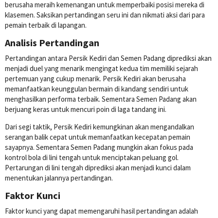
berusaha meraih kemenangan untuk memperbaiki posisi mereka di
klasemen. Saksikan pertandingan seru ini dan nikmati aksi dari para
pemain terbaik di lapangan.
Analisis Pertandingan
Pertandingan antara Persik Kediri dan Semen Padang diprediksi akan
menjadi duel yang menarik mengingat kedua tim memiliki sejarah
pertemuan yang cukup menarik. Persik Kediri akan berusaha
memanfaatkan keunggulan bermain di kandang sendiri untuk
menghasilkan performa terbaik. Sementara Semen Padang akan
berjuang keras untuk mencuri poin di laga tandang ini.
Dari segi taktik, Persik Kediri kemungkinan akan mengandalkan
serangan balik cepat untuk memanfaatkan kecepatan pemain
sayapnya. Sementara Semen Padang mungkin akan fokus pada
kontrol bola di lini tengah untuk menciptakan peluang gol.
Pertarungan di lini tengah diprediksi akan menjadi kunci dalam
menentukan jalannya pertandingan.
Faktor Kunci
Faktor kunci yang dapat memengaruhi hasil pertandingan adalah