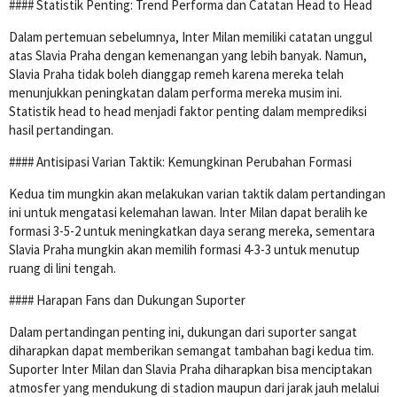
#### Statistik Penting: Trend Performa dan Catatan Head to Head
Dalam pertemuan sebelumnya, Inter Milan memiliki catatan unggul
atas Slavia Praha dengan kemenangan yang lebih banyak. Namun,
Slavia Praha tidak boleh dianggap remeh karena mereka telah
menunjukkan peningkatan dalam performa mereka musim ini.
Statistik head to head menjadi faktor penting dalam memprediksi
hasil pertandingan.
#### Antisipasi Varian Taktik: Kemungkinan Perubahan Formasi
Kedua tim mungkin akan melakukan varian taktik dalam pertandingan
ini untuk mengatasi kelemahan lawan. Inter Milan dapat beralih ke
formasi 3-5-2 untuk meningkatkan daya serang mereka, sementara
Slavia Praha mungkin akan memilih formasi 4-3-3 untuk menutup
ruang di lini tengah.
#### Harapan Fans dan Dukungan Suporter
Dalam pertandingan penting ini, dukungan dari suporter sangat
diharapkan dapat memberikan semangat tambahan bagi kedua tim.
Suporter Inter Milan dan Slavia Praha diharapkan bisa menciptakan
atmosfer yang mendukung di stadion maupun dari jarak jauh melalui