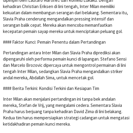
dipimpin oleh Lautaro Martinez dan Romelu Lukaku. Dengan
kehadiran Christian Eriksen di lini tengah, Inter Milan memiliki
kekuatan dalam membangun serangan dari belakang. Sementara itu,
Slavia Praha cenderung mengandalkan pressing intensif dan
serangan balik cepat. Mereka akan mencoba memanfaatkan
kecepatan pemain sayap mereka untuk menciptakan peluang gol.
#### Faktor Kunci: Pemain Penentu dalam Pertandingan
Pertandingan antara Inter Milan dan Slavia Praha diprediksi akan
dipengaruhi oleh performa pemain kunci di lapangan. Stefano Sensi
dan Marcelo Brozovic dipercaya untuk mengontrol permainan di lini
tengah Inter Milan, sedangkan Slavia Praha mengandalkan striker
andal mereka, Abdallah Sima, untuk mencetak gol.
#### Berita Terkini: Kondisi Terkini dan Kesiapan Tim
Inter Milan akan menjalani pertandingan ini tanpa bek andalan
mereka, Stefan de Vrij, yang mengalami cedera. Sementara Slavia
Praha harus berjuang tanpa kehadiran David Zima di lini belakang.
Kedua tim harus mempersiapkan strategi cadangan untuk mengatasi
ketidakhadiran pemain kunci mereka.