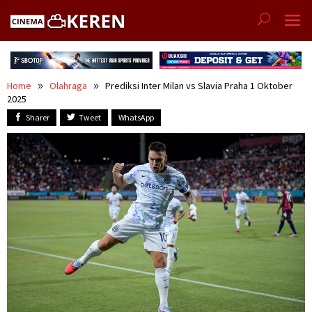
Skip
to
content
Home
Olahraga
Prediksi Inter Milan vs Slavia Praha 1 Oktober
2025
Sharer
Tweet
WhatsApp