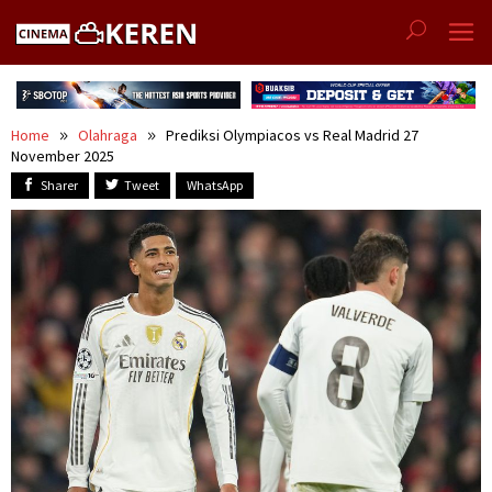
Skip
to
content
Home
Olahraga
Prediksi Olympiacos vs Real Madrid 27
November 2025
Sharer
Tweet
WhatsApp