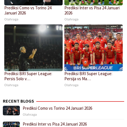
Prediksi Como vs Torino 24
Prediksi Inter vs Pisa 24 Januari
Januari 2026
2026
Olahraga
Olahraga
Prediksi BRI Super League:
Prediksi BRI Super League:
Persis Solo v…
Persija vs Ma…
Olahraga
Olahraga
RECENT BLOGS
Prediksi Como vs Torino 24 Januari 2026
Olahraga
Prediksi Inter vs Pisa 24 Januari 2026