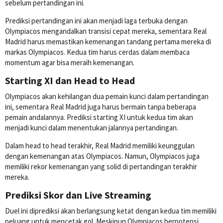
sebelum pertandingan ini.
Prediksi pertandingan ini akan menjadi laga terbuka dengan
Olympiacos mengandalkan transisi cepat mereka, sementara Real
Madrid harus memastikan kemenangan tandang pertama mereka di
markas Olympiacos. Kedua tim harus cerdas dalam membaca
momentum agar bisa meraih kemenangan.
Starting XI dan Head to Head
Olympiacos akan kehilangan dua pemain kunci dalam pertandingan
ini, sementara Real Madrid juga harus bermain tanpa beberapa
pemain andalannya. Prediksi starting XI untuk kedua tim akan
menjadi kunci dalam menentukan jalannya pertandingan.
Dalam head to head terakhir, Real Madrid memiliki keunggulan
dengan kemenangan atas Olympiacos. Namun, Olympiacos juga
memiliki rekor kemenangan yang solid di pertandingan terakhir
mereka.
Prediksi Skor dan Live Streaming
Duel ini diprediksi akan berlangsung ketat dengan kedua tim memiliki
peluang untuk mencetak gol. Meskipun Olympiacos berpotensi