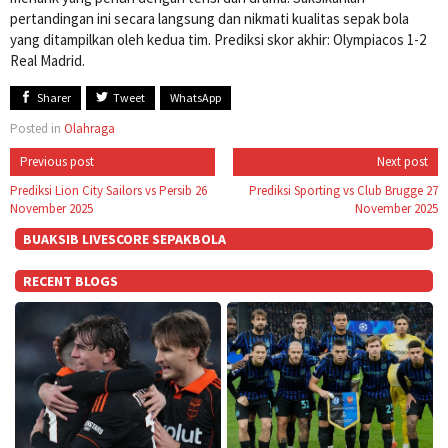
pertandingan ini secara langsung dan nikmati kualitas sepak bola
yang ditampilkan oleh kedua tim. Prediksi skor akhir: Olympiacos 1-2
Real Madrid.
Sharer
Tweet
WhatsApp
Posted in
Olahraga
Post
Previous post
Next post
navigation
Prediksi Lion City Sailors vs Persib 26
Prediksi Sporting vs Club Brugge 27
November 2025
November 2025
BUAKSIB LIVESCORE SEPAKBOLA
RECENT BLOGS