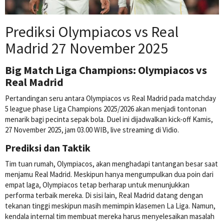
Prediksi Olympiacos vs Real
Madrid 27 November 2025
Big Match Liga Champions: Olympiacos vs
Real Madrid
Pertandingan seru antara Olympiacos vs Real Madrid pada matchday
5 league phase Liga Champions 2025/2026 akan menjadi tontonan
menarik bagi pecinta sepak bola. Duel ini dijadwalkan kick-off Kamis,
27 November 2025, jam 03.00 WIB, live streaming di Vidio.
Prediksi dan Taktik
Tim tuan rumah, Olympiacos, akan menghadapi tantangan besar saat
menjamu Real Madrid. Meskipun hanya mengumpulkan dua poin dari
empat laga, Olympiacos tetap berharap untuk menunjukkan
performa terbaik mereka. Di sisi lain, Real Madrid datang dengan
tekanan tinggi meskipun masih memimpin klasemen La Liga. Namun,
kendala internal tim membuat mereka harus menyelesaikan masalah