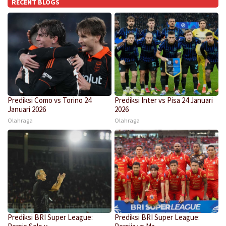
RECENT BLOGS
Prediksi Como vs Torino 24
Prediksi Inter vs Pisa 24 Januari
Januari 2026
2026
Olahraga
Olahraga
Prediksi BRI Super League:
Prediksi BRI Super League: