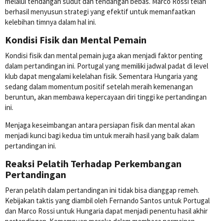
melalui tendangan sudut dan tendangan bebas. Marco Rossi telah
berhasil menyusun strategi yang efektif untuk memanfaatkan
kelebihan timnya dalam hal ini.
Kondisi Fisik dan Mental Pemain
Kondisi fisik dan mental pemain juga akan menjadi faktor penting
dalam pertandingan ini. Portugal yang memiliki jadwal padat di level
klub dapat mengalami kelelahan fisik. Sementara Hungaria yang
sedang dalam momentum positif setelah meraih kemenangan
beruntun, akan membawa kepercayaan diri tinggi ke pertandingan
ini.
Menjaga keseimbangan antara persiapan fisik dan mental akan
menjadi kunci bagi kedua tim untuk meraih hasil yang baik dalam
pertandingan ini.
Reaksi Pelatih Terhadap Perkembangan
Pertandingan
Peran pelatih dalam pertandingan ini tidak bisa dianggap remeh.
Kebijakan taktis yang diambil oleh Fernando Santos untuk Portugal
dan Marco Rossi untuk Hungaria dapat menjadi penentu hasil akhir