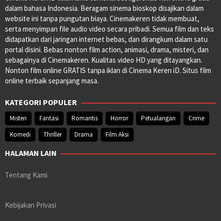
dalam bahasa Indonesia. Beragam sinema bioskop disajikan dalam
website ini tanpa pungutan biaya. Cinemakeren tidak membuat,
serta menyimpan file audio video secara pribadi. Semua film dan teks
didapatkan dari jaringan internet bebas, dan dirangkum dalam satu
portal disini. Bebas nonton film action, animasi, drama, misteri, dan
sebagainya di Cinemakeren. Kualitas video HD yang ditayangkan.
Nonton film online GRATIS tanpa iklan di Cinema Keren iD. Situs film
online terbaik sepanjang masa.
KATEGORI POPULER
Misteri
Fantasi
Romantis
Horror
Petualangan
Crime
Komedi
Thriller
Drama
Film Aksi
HALAMAN LAIN
Tentang Kami
Kebijakan Privasi