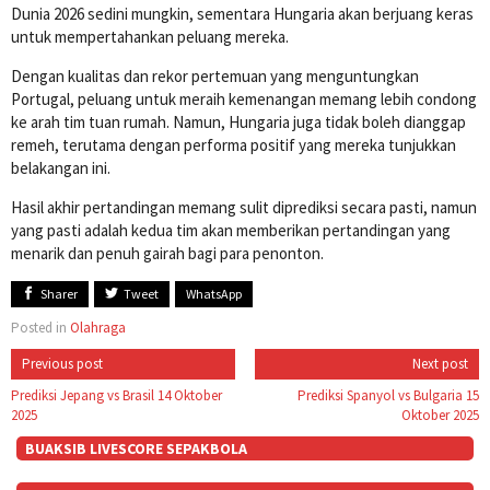
Dunia 2026 sedini mungkin, sementara Hungaria akan berjuang keras
untuk mempertahankan peluang mereka.
Dengan kualitas dan rekor pertemuan yang menguntungkan
Portugal, peluang untuk meraih kemenangan memang lebih condong
ke arah tim tuan rumah. Namun, Hungaria juga tidak boleh dianggap
remeh, terutama dengan performa positif yang mereka tunjukkan
belakangan ini.
Hasil akhir pertandingan memang sulit diprediksi secara pasti, namun
yang pasti adalah kedua tim akan memberikan pertandingan yang
menarik dan penuh gairah bagi para penonton.
Sharer
Tweet
WhatsApp
Posted in
Olahraga
Post
Previous post
Next post
navigation
Prediksi Jepang vs Brasil 14 Oktober
Prediksi Spanyol vs Bulgaria 15
2025
Oktober 2025
BUAKSIB LIVESCORE SEPAKBOLA