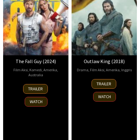
The Fall Guy (2024)
Outlaw King (2018)
Film Aksi
,
Komedi
,
Amerika
,
Drama
,
Film Aksi
,
Amerika
,
Inggris
Australia
6
David
TRAILER
24
Chris
Sep
Mackenzie
TRAILER
Apr
O'Hara
,
2018
WATCH
2024
David
WATCH
Leitch
,
Deborah
Antoniou
,
Merran
Elliot
,
Paul