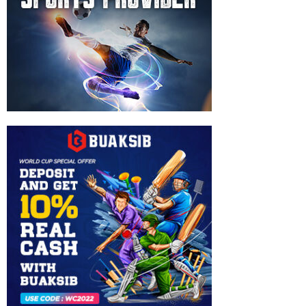
Spiro
Stewart
Razatos
,
Hamilton
,
Trisha
Terry
Burton
Madden
,
Xenia
Taylor