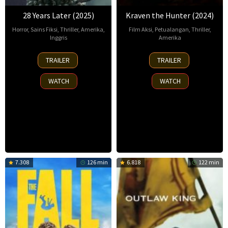
28 Years Later (2025)
Kraven the Hunter (2024)
Horror
,
Sains Fiksi
,
Thriller
,
Amerika
,
Film Aksi
,
Petualangan
,
Thriller
,
Inggris
Amerika
18
Danny
11
Andrea
TRAILER
TRAILER
Jun
Boyle
,
Dec
Trigo
,
2025
Emily
2024
Carley
WATCH
WATCH
Perowne
,
Armstrong
,
Lucy
Dominic
Hatherley
,
Fysh
,
Richard
J.C.
Styles
,
Chandor
,
Sarah
Martina
Mulberge
Vazzoler
,
Paula
7.308
126 min
6.818
122 min
Casarin