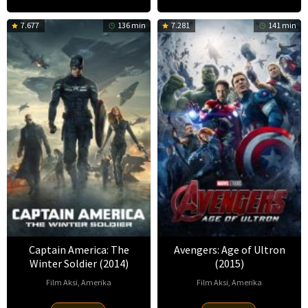
Barry
7.677
136 min
7.281
141 min
Captain America: The
Avengers: Age of Ultron
Winter Soldier (2014)
(2015)
Film Aksi
,
Amerika
Film Aksi
,
Amerika
20
Anthony
22
Cathy