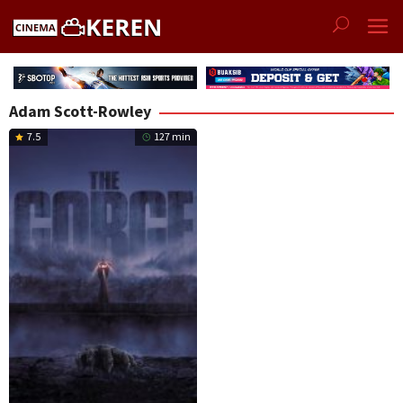
Skip
to
content
Adam Scott-Rowley
7.5
127 min