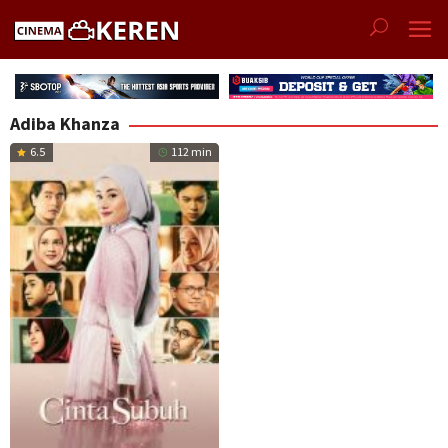
Skip
to
content
Adiba Khanza
6.5
112 min