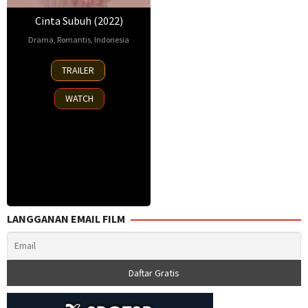
Cinta Subuh (2022)
Drama
,
Romantis
,
Indonesia
19
Indra
TRAILER
May
Gunawan
2022
WATCH
LANGGANAN EMAIL FILM