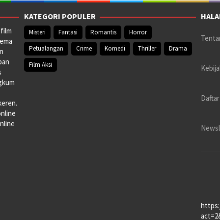
KATEGORI POPULER
HALA
film
Misteri
Fantasi
Romantis
Horror
Tenta
nema
Petualangan
Crime
Komedi
Thriller
Drama
an
pan
Film Aksi
Kebija
s
ngkum
Daftar
keren.
online
nline
Newsl
https
act=2