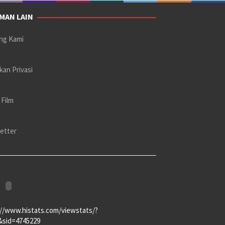
MAN LAIN
ng Kami
kan Privasi
 Film
etter
://www.histats.com/viewstats/?
&sid=4745229