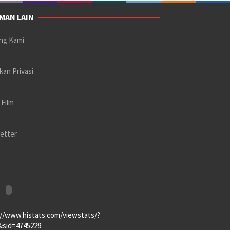
MAN LAIN
ng Kami
kan Privasi
 Film
etter
://www.histats.com/viewstats/?
&sid=4745229