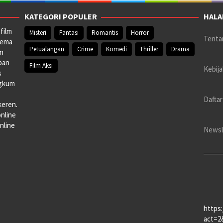
KATEGORI POPULER
HALA
film
Misteri
Fantasi
Romantis
Horror
Tenta
nema
Petualangan
Crime
Komedi
Thriller
Drama
an
pan
Film Aksi
Kebija
s
ngkum
Daftar
keren.
online
nline
Newsl
https
act=2