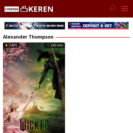
Skip
to
content
Alexander Thompson
7.425
162 min