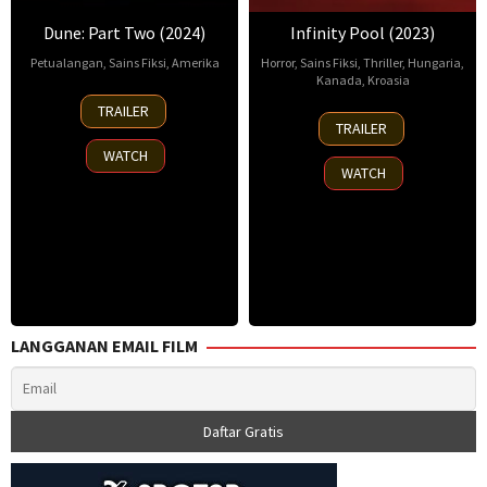
Dune: Part Two (2024)
Infinity Pool (2023)
Petualangan
,
Sains Fiksi
,
Amerika
Horror
,
Sains Fiksi
,
Thriller
,
Hungaria
,
Kanada
,
Kroasia
27
Denis
TRAILER
27
Brandon
Feb
Villeneuve
,
TRAILER
Jan
Cronenberg
,
2024
George
WATCH
2023
Rob
Max
WATCH
Cotterill
Trummler
,
Louis
Clark
,
Tamás
Péter
Chipie
,
Tarik
LANGGANAN EMAIL FILM
Afifi
,
Toby
Hefferman
,
Vera
Janisch