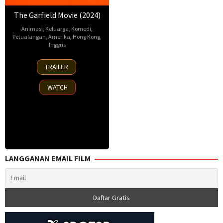
The Garfield Movie (2024)
Animasi
,
Keluarga
,
Komedi
,
Petualangan
,
Amerika
,
Hong Kong
,
Inggris
30
Mark
TRAILER
Apr
Dindal
2024
WATCH
LANGGANAN EMAIL FILM