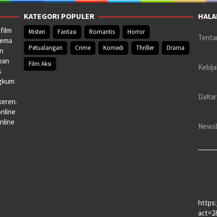
KATEGORI POPULER
HALA
film
Misteri
Fantasi
Romantis
Horror
Tenta
nema
Petualangan
Crime
Komedi
Thriller
Drama
an
pan
Film Aksi
Kebija
s
ngkum
Daftar
keren.
online
nline
Newsl
https
act=2