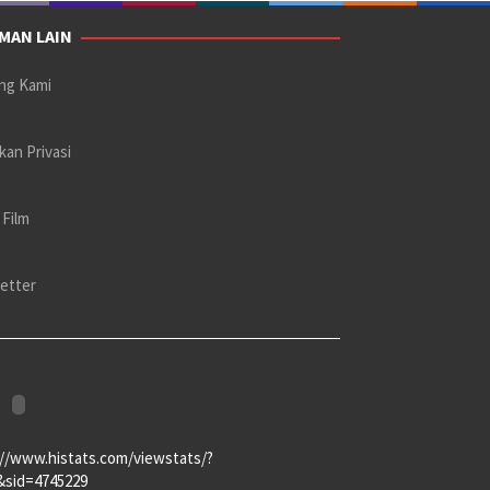
MAN LAIN
ng Kami
kan Privasi
 Film
etter
://www.histats.com/viewstats/?
&sid=4745229