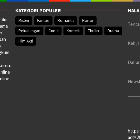
KATEGORI POPULER
HALA
film
Misteri
Fantasi
Romantis
Horror
Tenta
nema
Petualangan
Crime
Komedi
Thriller
Drama
an
pan
Film Aksi
Kebija
s
ngkum
Daftar
keren.
online
nline
Newsl
https
act=2