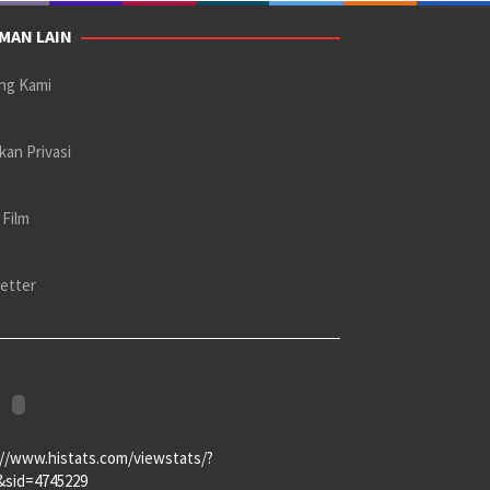
MAN LAIN
ng Kami
kan Privasi
 Film
etter
://www.histats.com/viewstats/?
&sid=4745229