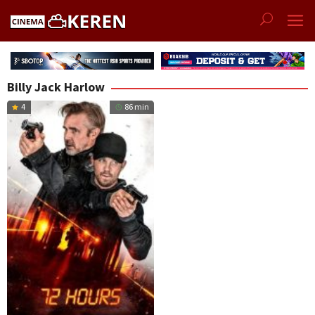
Skip
to
content
Billy Jack Harlow
4
86 min