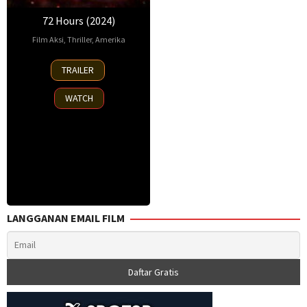
72 Hours (2024)
Film Aksi
,
Thriller
,
Amerika
1
Christian
TRAILER
Nov
Sesma
2024
WATCH
LANGGANAN EMAIL FILM