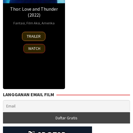
Thor: Love and Thunder
(2022)
Fantasi
,
Film Aksi
,
Amerika
6
Deborah
TRAILER
Jul
Antoniou
,
2022
Jake
WATCH
Morrison
,
Lee
Cleary
,
Taika
Waititi
LANGGANAN EMAIL FILM