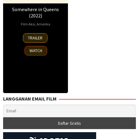
Somewhere in Queens
(2022)
Film Aksi
,
Amerika
21
Ray
TRAILER
Apr
Romano
2023
WATCH
LANGGANAN EMAIL FILM