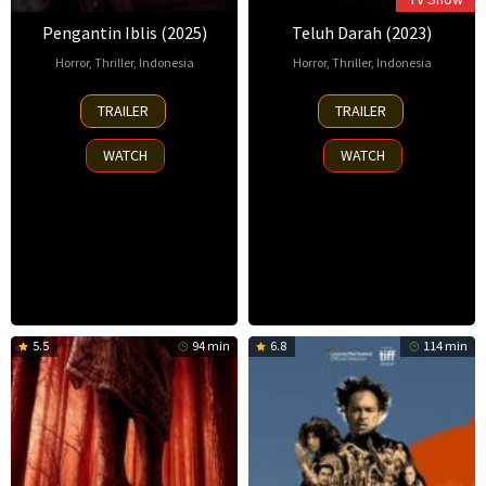
Pengantin Iblis (2025)
Teluh Darah (2023)
Horror
,
Thriller
,
Indonesia
Horror
,
Thriller
,
Indonesia
29
Azhar
25
Kimo
TRAILER
TRAILER
Jan
Kinoi
Feb
Stamboel
2025
Lubis
2023
WATCH
WATCH
5.5
94 min
6.8
114 min