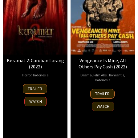
Keramat 2: Caruban Larang
Vengeance Is Mine, All
(2022)
Others Pay Cash (2022)
Horror
,
Indonesia
Drama
,
Film Aksi
,
Romantis
,
Indonesia
24
Monty
TRAILER
2
Agung
Nov
Tiwa
TRAILER
Dec
Sipapaga
,
2022
WATCH
2021
Edwin
,
WATCH
Gadis
Fajriani
,
Hendi
Irnandi