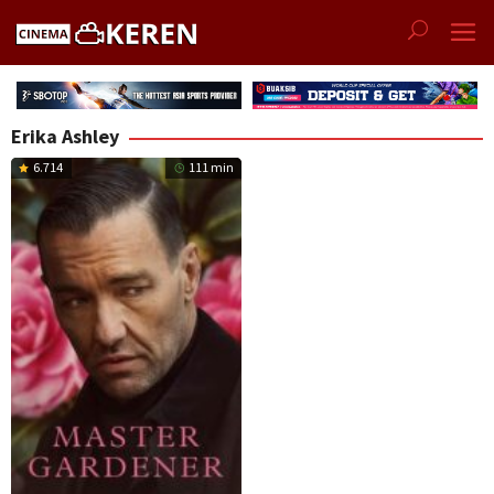
Skip
to
content
Erika Ashley
6.714
111 min