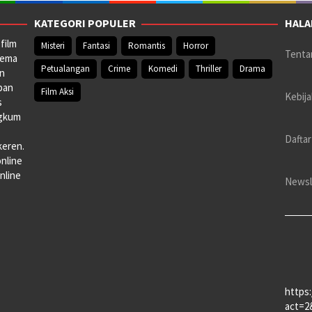
KATEGORI POPULER
HALA
film
Misteri
Fantasi
Romantis
Horror
Tenta
nema
Petualangan
Crime
Komedi
Thriller
Drama
an
pan
Film Aksi
Kebija
s
ngkum
Daftar
keren.
online
nline
Newsl
https
act=2