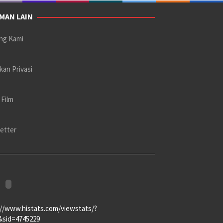
MAN LAIN
ng Kami
kan Privasi
 Film
etter
://www.histats.com/viewstats/?
&sid=4745229