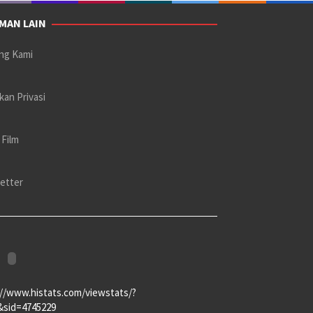
MAN LAIN
ng Kami
kan Privasi
 Film
etter
://www.histats.com/viewstats/?
&sid=4745229