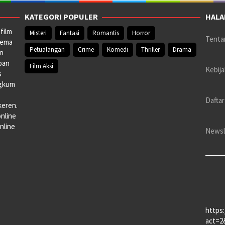
KATEGORI POPULER
HALA
film
Misteri
Fantasi
Romantis
Horror
Tenta
nema
Petualangan
Crime
Komedi
Thriller
Drama
an
pan
Film Aksi
Kebija
s
ngkum
Daftar
keren.
online
nline
Newsl
https
act=2