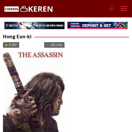
Skip
to
content
Hong Eun-ki
5.567
101 min