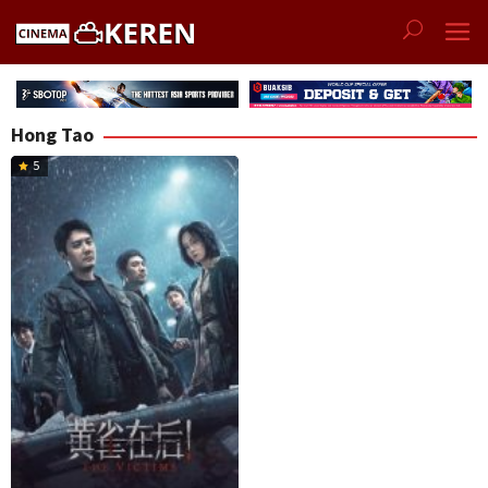
Skip
to
content
Hong Tao
5