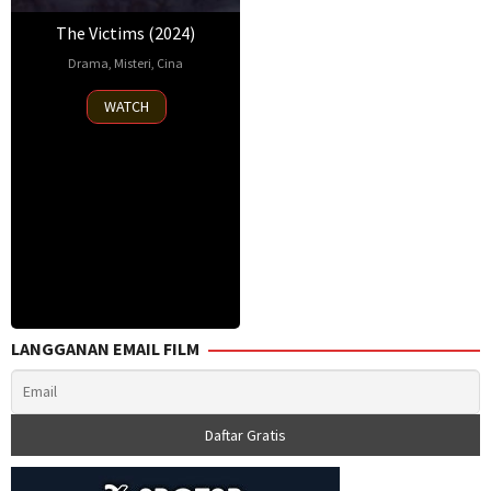
The Victims (2024)
Drama
,
Misteri
,
Cina
3
He
WATCH
Apr
Wenchao
,
2024
Xu
Wei
LANGGANAN EMAIL FILM