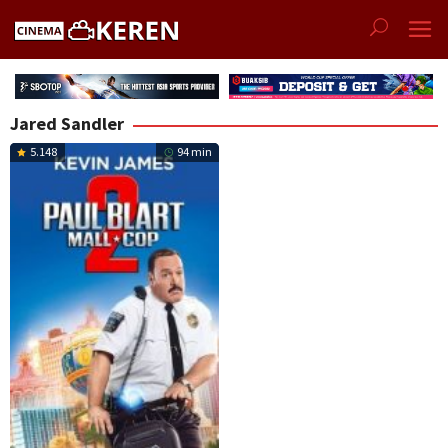
Skip
to
content
Jared Sandler
5.148
94 min