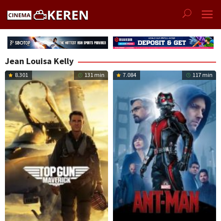
Skip
to
content
Jean Louisa Kelly
8.301
131 min
7.084
117 min