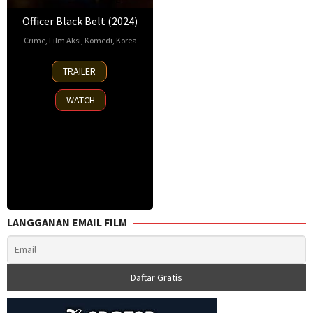
Officer Black Belt (2024)
Crime
,
Film Aksi
,
Komedi
,
Korea
10
Jason
TRAILER
Sep
Kim
,
2024
김
WATCH
정
현
LANGGANAN EMAIL FILM