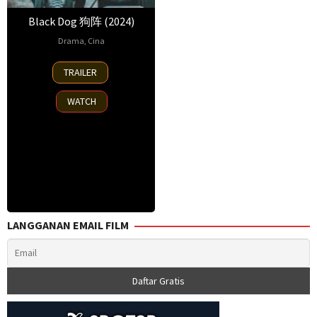
Black Dog 狗阵 (2024)
Drama
,
Cina
14
Guan
TRAILER
Jun
Hu
,
2024
Li
WATCH
Jinglan
,
Lin
Zichen
,
Wu
Meng
,
Wu
Yongjie
LANGGANAN EMAIL FILM