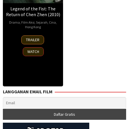
Legend of the Fist: The
Return of Chen Zhen (2010)
Drama
,
Film Aksi
,
Sejarah
,
Cina
,
Hong Kong
1
Andrew
TRAILER
Sep
Lau
,
2010
Ho
WATCH
Yiu-
Leung
LANGGANAN EMAIL FILM