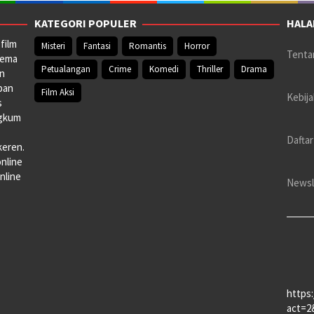
KATEGORI POPULER
HALA
film
Misteri
Fantasi
Romantis
Horror
Tenta
nema
Petualangan
Crime
Komedi
Thriller
Drama
an
pan
Film Aksi
Kebija
s
ngkum
Daftar
keren.
online
nline
Newsl
https
act=2