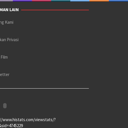
MAN LAIN
ng Kami
kan Privasi
 Film
etter
://www.histats.com/viewstats/?
&sid=4745229