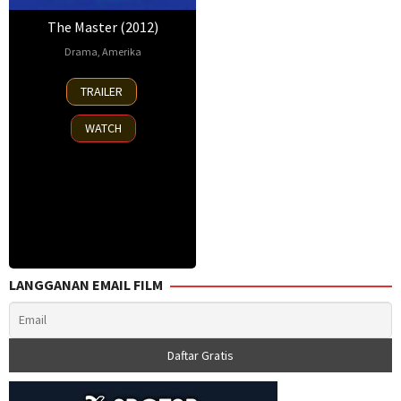
The Master (2012)
Drama
,
Amerika
7
Adam
TRAILER
Sep
Somner
,
2012
Jillian
WATCH
Giacomini
,
Paul
Thomas
Anderson
LANGGANAN EMAIL FILM