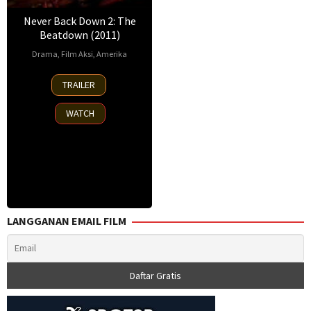
Never Back Down 2: The
Beatdown (2011)
Drama
,
Film Aksi
,
Amerika
13
Michael
TRAILER
Sep
Jai
2011
White
WATCH
LANGGANAN EMAIL FILM