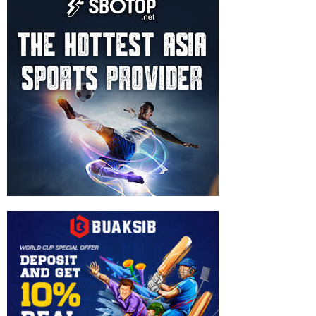
Garscadden-
Gahret