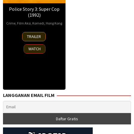
Police Story 3: Super Cop
(1992)
Crime
,
Film Aksi
,
Komedi
,
Hong Kong
4
Stanley
TRAILER
Jul
Tong
1992
WATCH
LANGGANAN EMAIL FILM