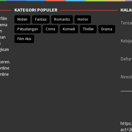
KATEGORI POPULER
HALA
film
Misteri
Fantasi
Romantis
Horror
Tenta
nema
Petualangan
Crime
Komedi
Thriller
Drama
an
pan
Film Aksi
Kebija
s
ngkum
Daftar
keren.
online
nline
Newsl
https
act=2