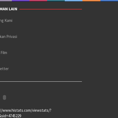
MAN LAIN
ng Kami
kan Privasi
 Film
etter
://www.histats.com/viewstats/?
&sid=4745229