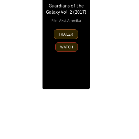
Guardians of the
Galaxy Vol. 2 (2017)
Film Aksi
,
Amerika
19
Carolina
TRAILER
Apr
Jiménez
,
2017
James
WATCH
Gunn