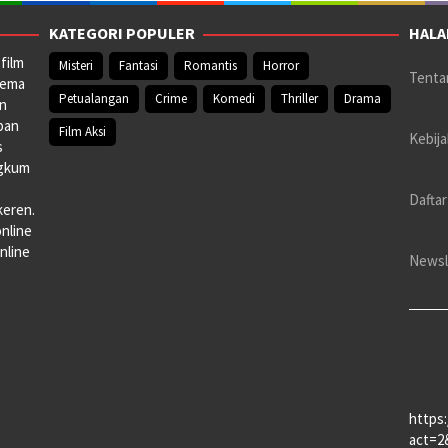
KATEGORI POPULER
HALA
film
Misteri
Fantasi
Romantis
Horror
Tenta
nema
Petualangan
Crime
Komedi
Thriller
Drama
an
pan
Film Aksi
Kebija
s
ngkum
Daftar
keren.
online
nline
Newsl
https
act=2