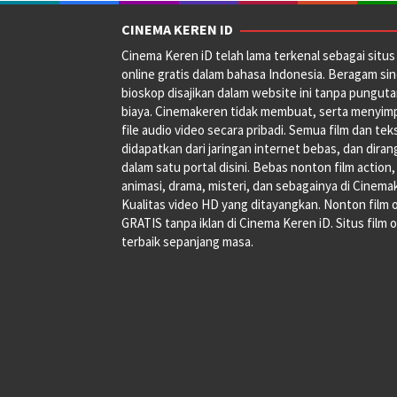
Winther
,
Ryan
CINEMA KEREN ID
Fleck
,
Cinema Keren iD telah lama terkenal sebagai situs 
Samantha
online gratis dalam bahasa Indonesia. Beragam si
C.
bioskop disajikan dalam website ini tanpa pungut
Kirkeby
biaya. Cinemakeren tidak membuat, serta menyim
file audio video secara pribadi. Semua film dan tek
didapatkan dari jaringan internet bebas, dan dira
dalam satu portal disini. Bebas nonton film action,
animasi, drama, misteri, dan sebagainya di Cinema
Kualitas video HD yang ditayangkan. Nonton film 
GRATIS tanpa iklan di Cinema Keren iD. Situs film o
terbaik sepanjang masa.