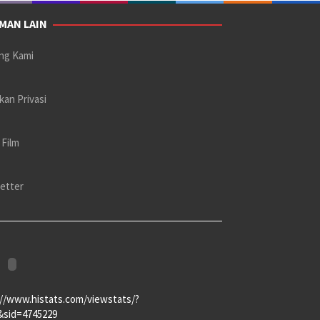
MAN LAIN
ng Kami
kan Privasi
 Film
etter
://www.histats.com/viewstats/?
&sid=4745229