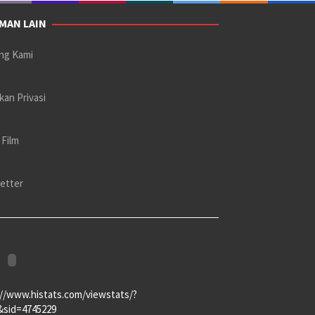
MAN LAIN
ng Kami
kan Privasi
 Film
etter
://www.histats.com/viewstats/?
&sid=4745229