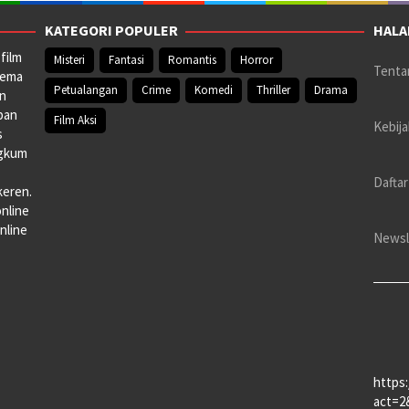
KATEGORI POPULER
HALA
film
Misteri
Fantasi
Romantis
Horror
Tenta
nema
Petualangan
Crime
Komedi
Thriller
Drama
an
pan
Film Aksi
Kebija
s
ngkum
Daftar
keren.
online
nline
Newsl
https
act=2