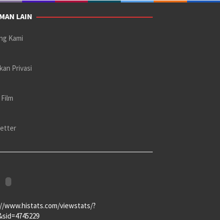
MAN LAIN
ng Kami
kan Privasi
 Film
etter
://www.histats.com/viewstats/?
&sid=4745229