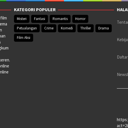
KATEGORI POPULER
HALA
film
Misteri
Fantasi
Romantis
Horror
Tenta
nema
Petualangan
Crime
Komedi
Thriller
Drama
an
pan
Film Aksi
Kebija
s
ngkum
Daftar
keren.
online
nline
Newsl
https
act=2