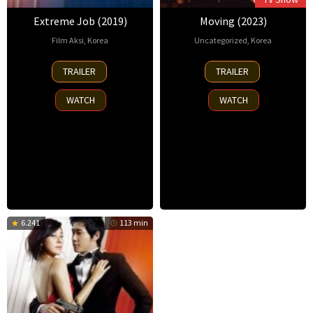
Extreme Job (2019)
Moving (2023)
Film Aksi
,
Korea
Uncategorized,
Korea
23
Lee
9
Kang
TRAILER
TRAILER
Jan
Byeong-
Aug
Full
,
2019
heon
2023
Park
WATCH
WATCH
In-
je
6.241
113 min