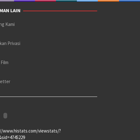
MAN LAIN
ng Kami
kan Privasi
 Film
etter
://www.histats.com/viewstats/?
&sid=4745229