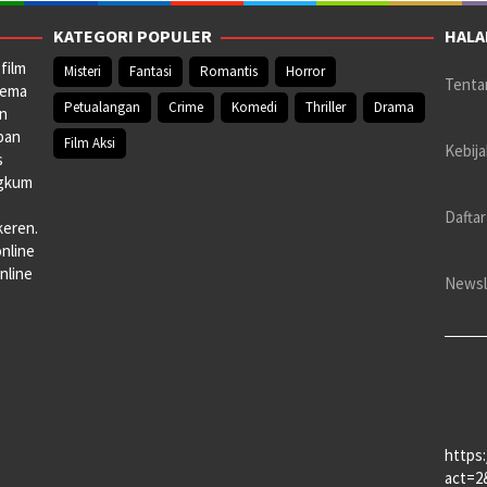
KATEGORI POPULER
HALA
film
Misteri
Fantasi
Romantis
Horror
Tenta
nema
Petualangan
Crime
Komedi
Thriller
Drama
an
pan
Film Aksi
Kebija
s
ngkum
Daftar
keren.
online
nline
Newsl
https
act=2