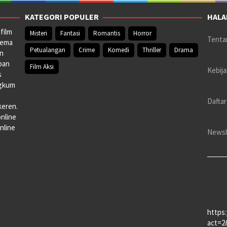
KATEGORI POPULER
HALA
film
Misteri
Fantasi
Romantis
Horror
Tenta
nema
Petualangan
Crime
Komedi
Thriller
Drama
an
pan
Film Aksi
Kebija
s
ngkum
Daftar
keren.
online
nline
Newsl
https
act=2