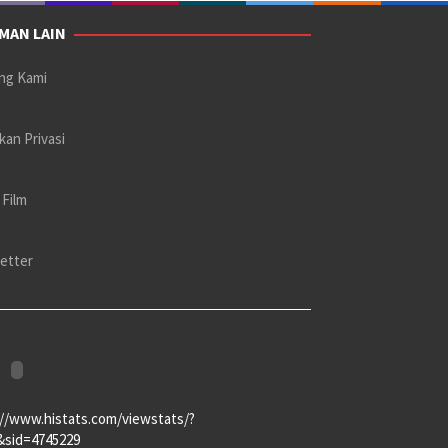
MAN LAIN
ng Kami
kan Privasi
 Film
etter
://www.histats.com/viewstats/?
&sid=4745229