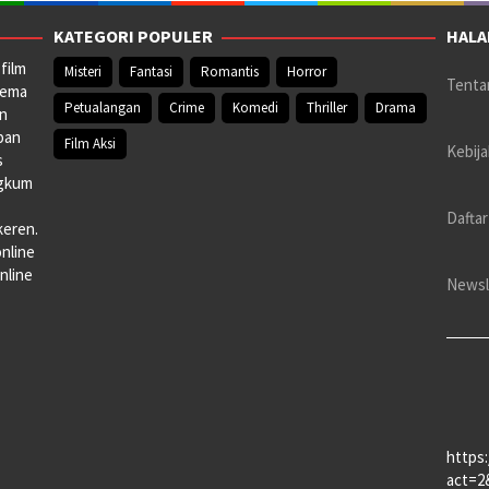
KATEGORI POPULER
HALA
film
Misteri
Fantasi
Romantis
Horror
Tenta
nema
Petualangan
Crime
Komedi
Thriller
Drama
an
pan
Film Aksi
Kebija
s
ngkum
Daftar
keren.
online
nline
Newsl
https
act=2