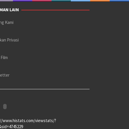
MAN LAIN
ng Kami
kan Privasi
 Film
etter
://www.histats.com/viewstats/?
&sid=4745229