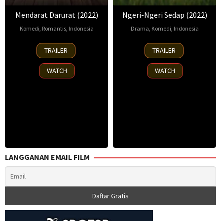
Mendarat Darurat (2022)
Ngeri-Ngeri Sedap (2022)
Komedi
,
Romantis
,
Indonesia
Drama
,
Komedi
,
Indonesia
8
Pandji
2
Bene
TRAILER
TRAILER
Sep
Pragiwaksono
Jun
Dion
2022
2022
Rajagukguk
WATCH
WATCH
LANGGANAN EMAIL FILM