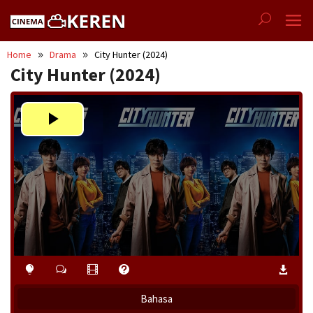
Skip
to
content
Home
Drama
City Hunter (2024)
City Hunter (2024)
Play
Video
Bahasa