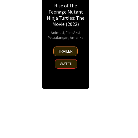
Rise of the
Teenage Mutant
Ninja Turtles: The
Movie (2022)
Animasi
,
Film Aksi
,
Petualangan
,
Amerika
5
Andy
TRAILER
Aug
Suriano
,
2022
Ant
WATCH
Ward
,
Joshua
Hoskison