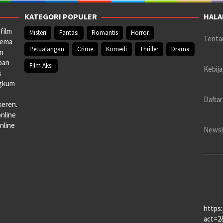
KATEGORI POPULER
HALA
film
Misteri
Fantasi
Romantis
Horror
Tenta
nema
Petualangan
Crime
Komedi
Thriller
Drama
an
pan
Film Aksi
Kebija
s
ngkum
Daftar
keren.
online
nline
Newsl
https
act=2