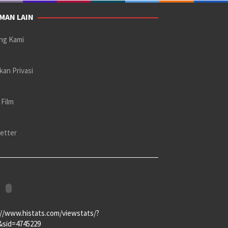
MAN LAIN
ng Kami
kan Privasi
 Film
etter
://www.histats.com/viewstats/?
&sid=4745229